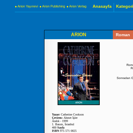
Anasayfa
Kategori
● Arion Yayınevi
● Arion Publishing
● Arion Verlag
ARION
Roman
Roman
R
Sonradan Gör
Yazar:
Catherine Cookson
Çeviren:
Ahmet İşler
Aralık - 1999
1. Basım, İstanbul
400
Sayfa
ISBN
975 571 0825