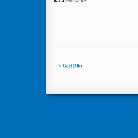
Barkod :
9789755710822
< Geri Dön